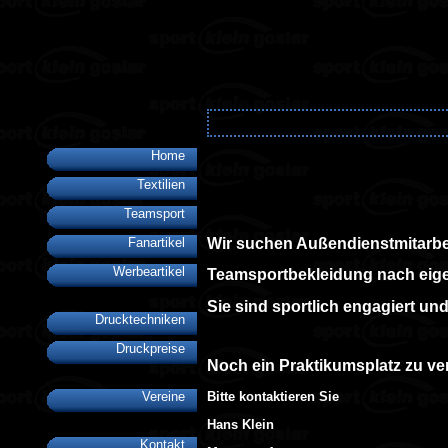
Home
Textilien
Teamsport
Fanartikel
Wir suchen Außendienstmitarbei
Werbeartikel
Teamsportbekleidung nach eig
Sie sind sportlich engagiert un
Drucktechniken
Druckpreise
Noch ein Praktikumsplatz zu ve
Bitte kontaktieren Sie
Vereine
Hans Klein
Kontakt