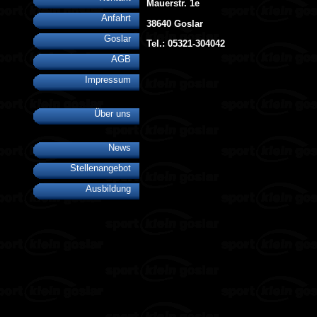
Mauerstr. 1e
Anfahrt
38640 Goslar
Goslar
Tel.: 05321-304042
AGB
Impressum
Über uns
News
Stellenangebot
Ausbildung